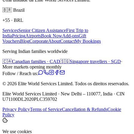
🇧🇷
Brazil
+55
·
BRL
Services
Senior Citizen Assistance
First Trip to
India
Pricing
Airports
Book Now
Add-ons
Gift
Vouchers
Blog
Corporate
About
Contact
My Bookings
Serving Indian families worldwide
🇨🇦
Canadian families · CAD
🇸🇬
Singapore travellers · SGD
·
More markets opening monthly
Follow / Reach us:
©
2026
Elite World Services Limited.
Todos os direitos reservados.
Elite World Services Limited · New Delhi – 110077, India · CIN
U71100DL2020PLC359702
Privacy Policy
Terms of Service
Cancellation & Refunds
Cookie
Policy
We use cookies