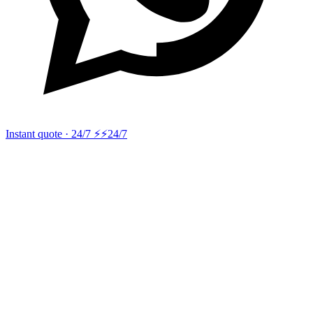
Instant quote · 24/7 ⚡
⚡24/7