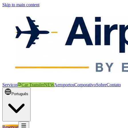
Skip to main content
Serviços
Car Transfer
NEW
Aeroportos
Corporativo
Sobre
Contato
Português
Reservar