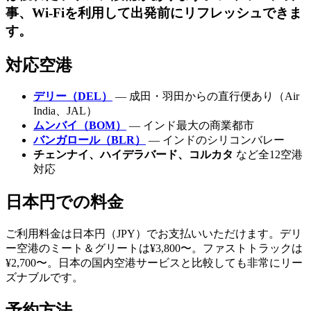
事、Wi-Fiを利用して出発前にリフレッシュできま
す。
対応空港
デリー（DEL）
— 成田・羽田からの直行便あり（Air
India、JAL）
ムンバイ（BOM）
— インド最大の商業都市
バンガロール（BLR）
— インドのシリコンバレー
チェンナイ、ハイデラバード、コルカタ
など全12空港
対応
日本円での料金
ご利用料金は日本円（JPY）でお支払いいただけます。デリ
ー空港のミート＆グリートは¥3,800〜。ファストトラックは
¥2,700〜。日本の国内空港サービスと比較しても非常にリー
ズナブルです。
予約方法