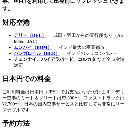
事、Wi-Fiを利用して出発前にリフレッシュできま
す。
対応空港
デリー（DEL）
— 成田・羽田からの直行便あり（Air
India、JAL）
ムンバイ（BOM）
— インド最大の商業都市
バンガロール（BLR）
— インドのシリコンバレー
チェンナイ、ハイデラバード、コルカタ
など全12空港
対応
日本円での料金
ご利用料金は日本円（JPY）でお支払いいただけます。デリ
ー空港のミート＆グリートは¥3,800〜。ファストトラックは
¥2,700〜。日本の国内空港サービスと比較しても非常にリー
ズナブルです。
予約方法