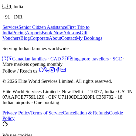
🇮🇳
India
+91
·
INR
Services
Senior Citizen Assistance
First Trip to
India
Pricing
Airports
Book Now
Add-ons
Gift
Vouchers
Blog
Corporate
About
Contact
My Bookings
Serving Indian families worldwide
🇨🇦
Canadian families · CAD
🇸🇬
Singapore travellers · SGD
·
More markets opening monthly
Follow / Reach us:
©
2026
Elite World Services Limited.
All rights reserved.
Elite World Services Limited · New Delhi – 110077, India · GSTIN
07AAFCE7759L1Z0 · CIN U71100DL2020PLC359702 · 18
Indian airports · One booking
Privacy Policy
Terms of Service
Cancellation & Refunds
Cookie
Policy
We use cookies