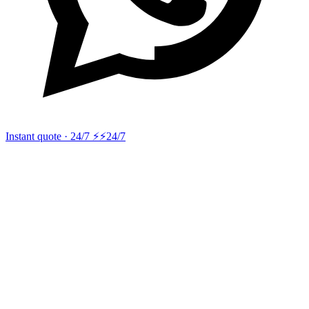
Instant quote · 24/7 ⚡
⚡24/7