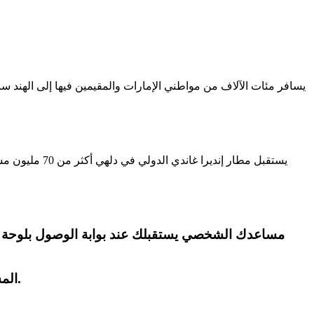
يسافر مئات الآلاف من مواطني الإمارات والمقيمين فيها إلى الهند سنو
المسار السريع للهجرة أولوية في طوابير جوازات السفر. وفّر ساعة كاملة من الانتظار بعد رحلة طويلة من دبي أو أبوظبي.