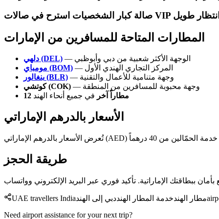
المطارات المتاحة للمسافرين من الإمارات
— الوجهة الأكثر شعبية من دبي وأبوظبي
دلهي (DEL)
— المركز التجاري الهندي الأول
مومباي (BOM)
— وجهة متنامية للأعمال والتقنية
بنغالور (BLR)
— وجهة محبوبة للمسافرين من المنطقة
كوتشي (COK)
12 مطاراً آخر
في جميع أنحاء الهند
الأسعار بالدرهم الإماراتي
طريقة الحجز
airp
مطار الهند
خدمة المطار الهند
دبي إلى الهند
UAE travellers India
Need airport assistance for your next trip?