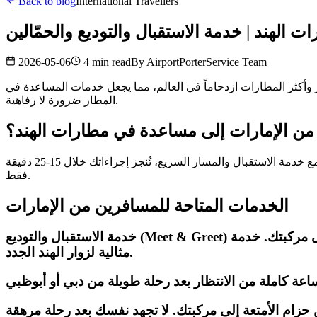
Back to blog
International Travellers
 الهند | خدمة الاستقبال والتوديع والحمّالين
2026-05-06
4 min read
By
AirportPorterService Team
كبر وأكثر المطارات ازدحاماً في العالم، مما يجعل خدمات المساعدة في
المطار ضرورة لا رفاهية.
 من الإمارات إلى مساعدة في مطارات الهند؟
يستقبل مطار إنديرا غاندي الدولي في دلهي أكثر من 70 مليون مسافر سنوياً. قد تصل طوابير الهجرة للرحلات الدولية إلى 60-90 دقيقة. مع خدمة الاستقبال والمسار السريع، تُنجز إجراءاتك خلال 15-25 دقيقة
فقط.
الخدمات المتاحة للمسافرين من الإمارات
خدمة الاستقبال والتوديع (Meet & Greet) مساعدك الشخصي يستقبلك عند بوابة الوصول بلوحة باسمك، ويرافقك خلال إجراءات الهجرة وسحب الأمتعة حتى مركبتك. خدمة
مثالية لزوار الهند الجدد.