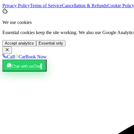
Privacy Policy
Terms of Service
Cancellation & Refunds
Cookie Polic
We use cookies
Essential cookies keep the site working. We also use Google Analyti
Accept analytics
Essential only
Call
Car
Book Now
Chat with us
Chat