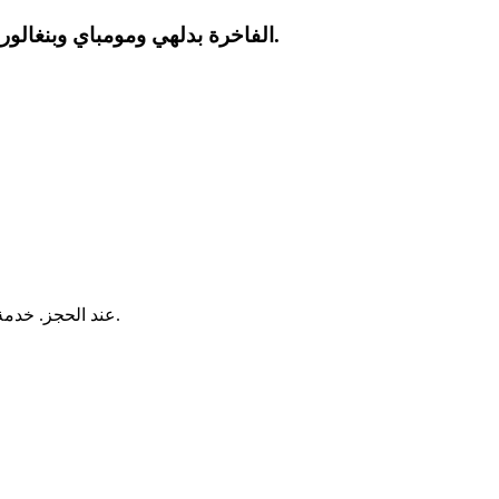
صالة كبار الشخصيات استرح في صالات VIP الفاخرة بدلهي ومومباي وبنغالور. وجبات مجانية، إنترنت، ودش — مثالي إذا كان لديك وقت انتظار طويل.
تُعرض الأسعار بالدرهم الإماراتي (AED) عند الحجز. خدمة الاستقبال في دلهي تبدأ من 130 درهماً. المسار السريع من 100 درهم. خدمة الحمّالين من 40 درهماً.