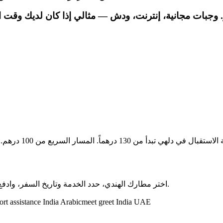
اختر مطارك الهندي، حدد الخدمة وتاريخ السفر، وادفع بأمان ببطاقتك الإماراتية. تأكيد فوري عبر البريد الإلكتروني وواتساب.
ort assistance India Arabic
meet greet India UAE