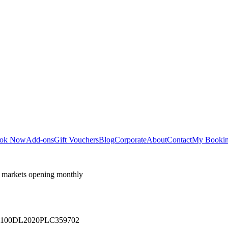
ok Now
Add-ons
Gift Vouchers
Blog
Corporate
About
Contact
My Booki
 markets opening monthly
 U71100DL2020PLC359702