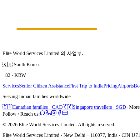
Elite World Services Limited.의 사업부.
🇰🇷
South Korea
+82
·
KRW
Services
Senior Citizen Assistance
First Trip to India
Pricing
Airports
Bo
Serving Indian families worldwide
🇨🇦
Canadian families · CAD
🇸🇬
Singapore travellers · SGD
· More
Follow / Reach us:
©
2026
Elite World Services Limited.
All rights reserved.
Elite World Services Limited · New Delhi – 110077, India · CIN