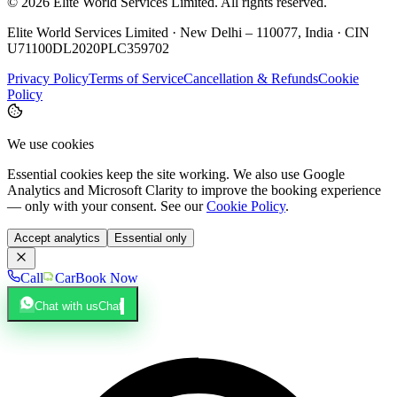
©
2026
Elite World Services Limited.
All rights reserved.
Elite World Services Limited · New Delhi – 110077, India · CIN
U71100DL2020PLC359702
Privacy Policy
Terms of Service
Cancellation & Refunds
Cookie
Policy
We use cookies
Essential cookies keep the site working. We also use Google
Analytics and Microsoft Clarity to improve the booking experience
— only with your consent. See our
Cookie Policy
.
Accept analytics
Essential only
Call
Car
Book Now
Chat with us
Chat