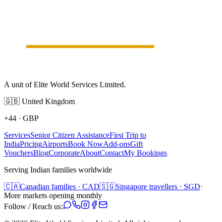
A unit of Elite World Services Limited.
🇬🇧
United Kingdom
+44
·
GBP
Services
Senior Citizen Assistance
First Trip to
India
Pricing
Airports
Book Now
Add-ons
Gift
Vouchers
Blog
Corporate
About
Contact
My Bookings
Serving Indian families worldwide
🇨🇦
Canadian families · CAD
🇸🇬
Singapore travellers · SGD
·
More markets opening monthly
Follow / Reach us: