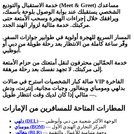
خدمة الاستقبال والتوديع (Meet & Greet) مساعدك
الشخصي يستقبلك عند بوابة الوصول بلوحة باسمك،
ويرافقك خلال إجراءات الهجرة وسحب الأمتعة حتى
مركبتك. خدمة مثالية لزوار الهند الجدد.
المسار السريع للهجرة أولوية في طوابير جوازات السفر.
وفّر ساعة كاملة من الانتظار بعد رحلة طويلة من دبي أو
أبوظبي.
خدمة الحمّالين محترفون لنقل أمتعتك من حزام الأمتعة
إلى مركبتك. لا تجهد نفسك بعد رحلة مرهقة.
صالة كبار الشخصيات استرح في صالات VIP الفاخرة
بدلهي ومومباي وبنغالور. وجبات مجانية، إنترنت، ودش
— مثالي إذا كان لديك وقت انتظار طويل.
المطارات المتاحة للمسافرين من الإمارات
— الوجهة الأكثر شعبية من دبي وأبوظبي
دلهي (DEL)
— المركز التجاري الهندي الأول
مومباي (BOM)
— وجهة متنامية للأعمال والتقنية
بنغالور (BLR)