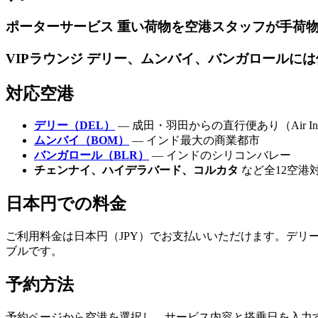
ポーターサービス 重い荷物を空港スタッフが手荷
VIPラウンジ デリー、ムンバイ、バンガロールに
対応空港
デリー（DEL）
— 成田・羽田からの直行便あり（Air Ind
ムンバイ（BOM）
— インド最大の商業都市
バンガロール（BLR）
— インドのシリコンバレー
チェンナイ、ハイデラバード、コルカタ
など全12空港
日本円での料金
ご利用料金は日本円（JPY）でお支払いいただけます。デリー空
ブルです。
予約方法
予約ページから空港を選択し、サービス内容と搭乗日を入力す