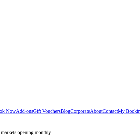
ok Now
Add-ons
Gift Vouchers
Blog
Corporate
About
Contact
My Booki
 markets opening monthly