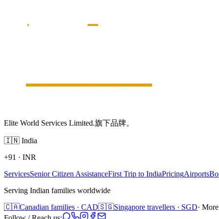
Elite World Services Limited.旗下品牌。
🇮🇳
India
+91
·
INR
Services
Senior Citizen Assistance
First Trip to India
Pricing
Airports
Bo
Serving Indian families worldwide
🇨🇦
Canadian families · CAD
🇸🇬
Singapore travellers · SGD
· More
Follow / Reach us: