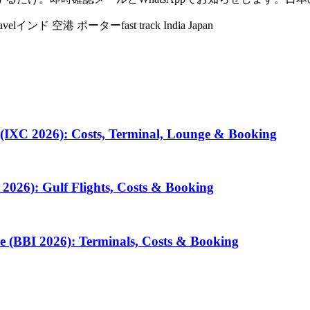
avel
インド 空港 ポーター
fast track India Japan
 (IXC 2026): Costs, Terminal, Lounge & Booking
2026): Gulf Flights, Costs & Booking
e (BBI 2026): Terminals, Costs & Booking