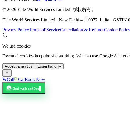
©
2026
Elite World Services Limited.
版权所有。
Elite World Services Limited · New Delhi – 110077, India · GS
Privacy Policy
Terms of Service
Cancellation & Refunds
Cookie Polic
We use cookies
Essential cookies keep the site working. We also use Google Analyti
Accept analytics
Essential only
Call
Car
Book Now
Chat with us
Chat