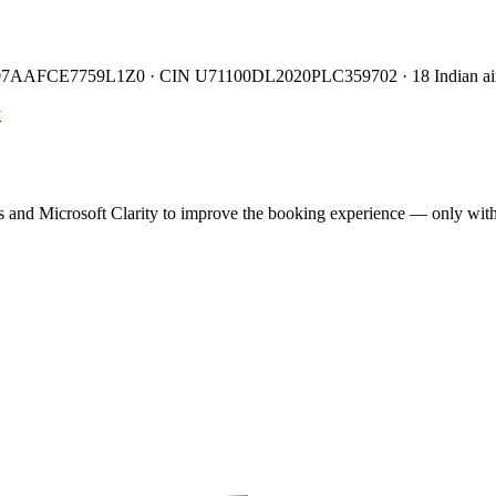
TIN 07AAFCE7759L1Z0 · CIN U71100DL2020PLC359702 · 18 Indian air
y
cs and Microsoft Clarity to improve the booking experience — only wit