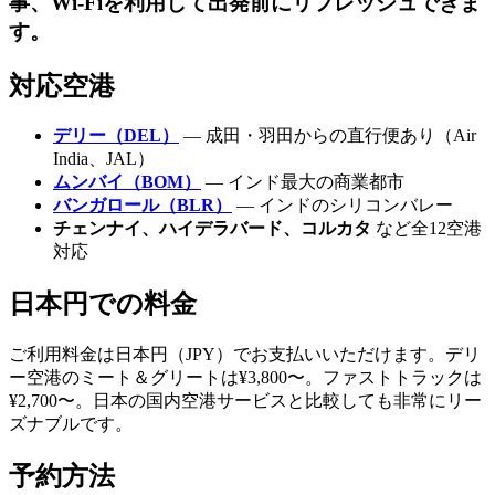
事、Wi-Fiを利用して出発前にリフレッシュできま
す。
対応空港
デリー（DEL）
— 成田・羽田からの直行便あり（Air
India、JAL）
ムンバイ（BOM）
— インド最大の商業都市
バンガロール（BLR）
— インドのシリコンバレー
チェンナイ、ハイデラバード、コルカタ
など全12空港
対応
日本円での料金
ご利用料金は日本円（JPY）でお支払いいただけます。デリ
ー空港のミート＆グリートは¥3,800〜。ファストトラックは
¥2,700〜。日本の国内空港サービスと比較しても非常にリー
ズナブルです。
予約方法