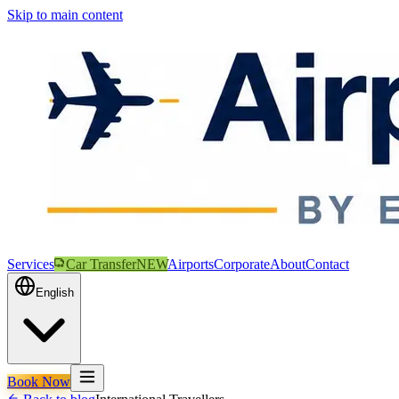
Skip to main content
Services
Car Transfer
NEW
Airports
Corporate
About
Contact
English
Book Now