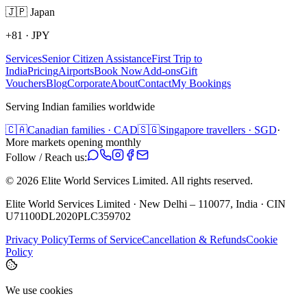
🇯🇵
Japan
+81
·
JPY
Services
Senior Citizen Assistance
First Trip to
India
Pricing
Airports
Book Now
Add-ons
Gift
Vouchers
Blog
Corporate
About
Contact
My Bookings
Serving Indian families worldwide
🇨🇦
Canadian families · CAD
🇸🇬
Singapore travellers · SGD
·
More markets opening monthly
Follow / Reach us:
©
2026
Elite World Services Limited.
All rights reserved.
Elite World Services Limited · New Delhi – 110077, India · CIN
U71100DL2020PLC359702
Privacy Policy
Terms of Service
Cancellation & Refunds
Cookie
Policy
We use cookies