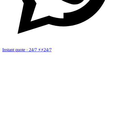
Instant quote · 24/7 ⚡
⚡24/7