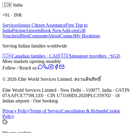
🇮🇳
India
+91
·
INR
Services
Senior Citizen Assistance
First Trip to
India
Pricing
Airports
Book Now
Add-ons
Gift
Vouchers
Blog
Corporate
About
Contact
My Bookings
Serving Indian families worldwide
🇨🇦
Canadian families · CAD
🇸🇬
Singapore travellers · SGD
·
More markets opening monthly
Follow / Reach us:
©
2026
Elite World Services Limited.
สงวนลิขสิทธิ์
Elite World Services Limited · New Delhi – 110077, India · GSTIN
07AAFCE7759L1Z0 · CIN U71100DL2020PLC359702 · 18
Indian airports · One booking
Privacy Policy
Terms of Service
Cancellation & Refunds
Cookie
Policy
We use cookies