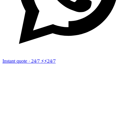
Instant quote · 24/7 ⚡
⚡24/7