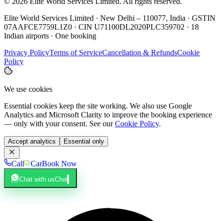
©
2026
Elite World Services Limited.
All rights reserved.
Elite World Services Limited · New Delhi – 110077, India · GSTIN
07AAFCE7759L1Z0 · CIN U71100DL2020PLC359702 · 18
Indian airports · One booking
Privacy Policy
Terms of Service
Cancellation & Refunds
Cookie
Policy
We use cookies
Essential cookies keep the site working. We also use Google
Analytics and Microsoft Clarity to improve the booking experience
— only with your consent. See our
Cookie Policy
.
Accept analytics
Essential only
Call
Car
Book Now
Chat with us
Chat