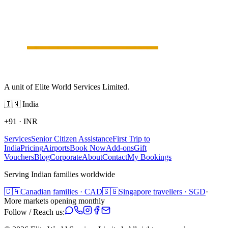
A unit of Elite World Services Limited.
🇮🇳
India
+91
·
INR
Services
Senior Citizen Assistance
First Trip to
India
Pricing
Airports
Book Now
Add-ons
Gift
Vouchers
Blog
Corporate
About
Contact
My Bookings
Serving Indian families worldwide
🇨🇦
Canadian families · CAD
🇸🇬
Singapore travellers · SGD
·
More markets opening monthly
Follow / Reach us: