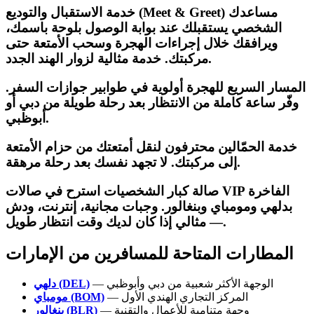
خدمة الاستقبال والتوديع (Meet & Greet) مساعدك
الشخصي يستقبلك عند بوابة الوصول بلوحة باسمك،
ويرافقك خلال إجراءات الهجرة وسحب الأمتعة حتى
مركبتك. خدمة مثالية لزوار الهند الجدد.
المسار السريع للهجرة أولوية في طوابير جوازات السفر.
وفّر ساعة كاملة من الانتظار بعد رحلة طويلة من دبي أو
أبوظبي.
خدمة الحمّالين محترفون لنقل أمتعتك من حزام الأمتعة
إلى مركبتك. لا تجهد نفسك بعد رحلة مرهقة.
صالة كبار الشخصيات استرح في صالات VIP الفاخرة
بدلهي ومومباي وبنغالور. وجبات مجانية، إنترنت، ودش
— مثالي إذا كان لديك وقت انتظار طويل.
المطارات المتاحة للمسافرين من الإمارات
— الوجهة الأكثر شعبية من دبي وأبوظبي
دلهي (DEL)
— المركز التجاري الهندي الأول
مومباي (BOM)
— وجهة متنامية للأعمال والتقنية
بنغالور (BLR)