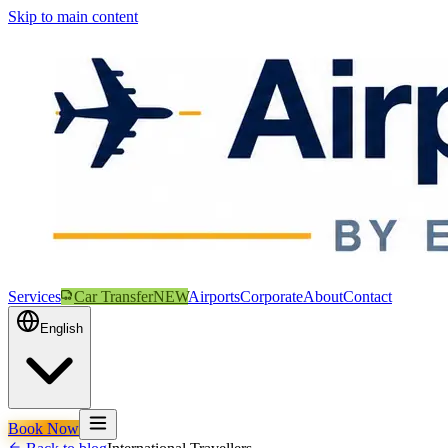
Skip to main content
Services
Car Transfer
NEW
Airports
Corporate
About
Contact
English
Book Now